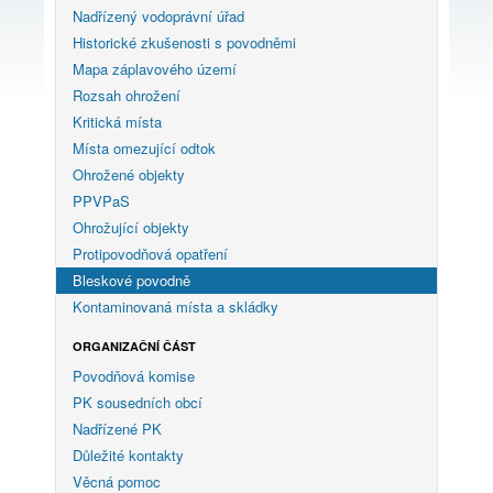
Nadřízený vodoprávní úřad
Historické zkušenosti s povodněmi
Mapa záplavového území
Rozsah ohrožení
Kritická místa
Místa omezující odtok
Ohrožené objekty
PPVPaS
Ohrožující objekty
Protipovodňová opatření
Bleskové povodně
Kontaminovaná místa a skládky
ORGANIZAČNÍ ČÁST
Povodňová komise
PK sousedních obcí
Nadřízené PK
Důležité kontakty
Věcná pomoc