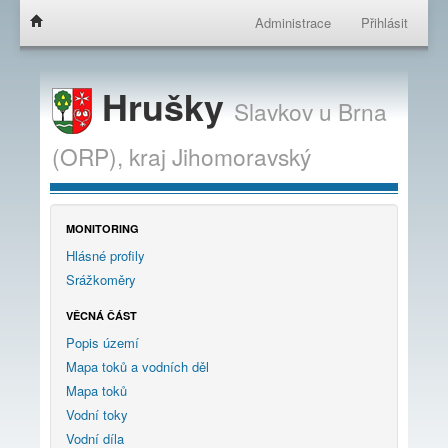
Administrace
Přihlásit
Hrušky
Slavkov u Brna
(ORP),
kraj
Jihomoravský
MONITORING
Hlásné profily
Srážkoměry
VĚCNÁ ČÁST
Popis území
Mapa toků a vodních děl
Mapa toků
Vodní toky
Vodní díla