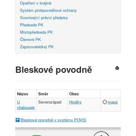
Opatření v krajině
Systém protipovodňové ochrany
Související právní předpisy
Předseda PK
Místopředseda PK
Členové PK
Zapisovatel(ka) PK
Bleskové povodně
Název
Směr
Obec
U
Severozápad
Hrušky
mapa
chaloupek
Bleskové povodně v systému POVIS