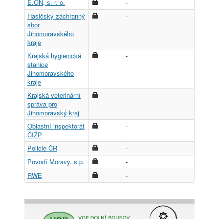
E.ON, s. r. o.
-
Hasičský záchranný
-
sbor
Jihomoravského
kraje
Krajská hygienická
-
stanice
Jihomoravského
kraje
Krajská veterinární
-
správa pro
Jihomoravský kraj
Oblastní inspektorát
-
ČIŽP
Policie ČR
-
Povodí Moravy, s.p.
-
RWE
-