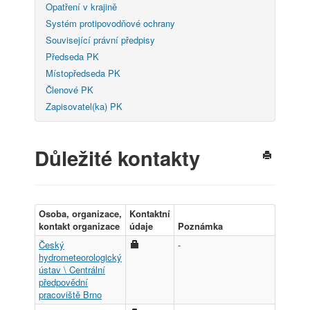
Opatření v krajině
Systém protipovodňové ochrany
Související právní předpisy
Předseda PK
Místopředseda PK
Členové PK
Zapisovatel(ka) PK
Důležité kontakty
Osoba, organizace,
Kontaktní
kontakt organizace
údaje
Poznámka
Český
-
hydrometeorologický
ústav \ Centrální
předpovědní
pracoviště Brno