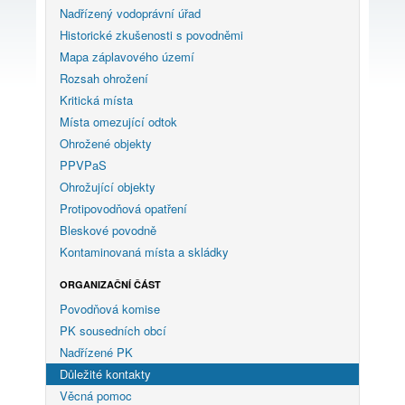
Nadřízený vodoprávní úřad
Historické zkušenosti s povodněmi
Mapa záplavového území
Rozsah ohrožení
Kritická místa
Místa omezující odtok
Ohrožené objekty
PPVPaS
Ohrožující objekty
Protipovodňová opatření
Bleskové povodně
Kontaminovaná místa a skládky
ORGANIZAČNÍ ČÁST
Povodňová komise
PK sousedních obcí
Nadřízené PK
Důležité kontakty
Věcná pomoc