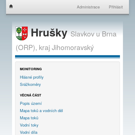
Administrace
Přihlásit
Hrušky
Slavkov u Brna
(ORP),
kraj
Jihomoravský
MONITORING
Hlásné profily
Srážkoměry
VĚCNÁ ČÁST
Popis území
Mapa toků a vodních děl
Mapa toků
Vodní toky
Vodní díla