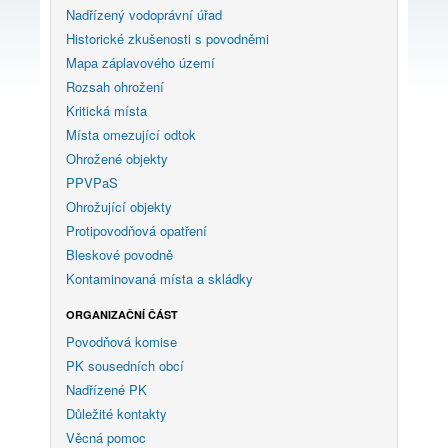
Nadřízený vodoprávní úřad
Historické zkušenosti s povodněmi
Mapa záplavového území
Rozsah ohrožení
Kritická místa
Místa omezující odtok
Ohrožené objekty
PPVPaS
Ohrožující objekty
Protipovodňová opatření
Bleskové povodně
Kontaminovaná místa a skládky
ORGANIZAČNÍ ČÁST
Povodňová komise
PK sousedních obcí
Nadřízené PK
Důležité kontakty
Věcná pomoc