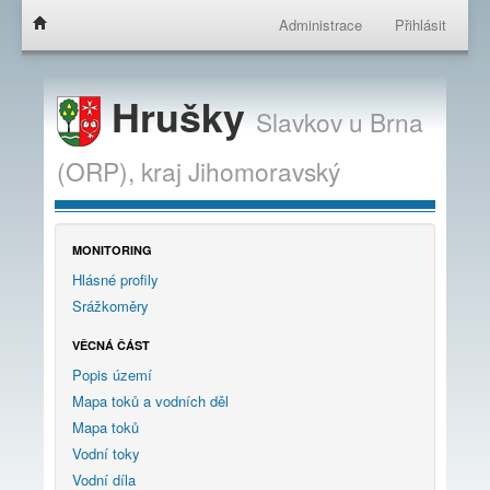
Administrace
Přihlásit
Hrušky
Slavkov u Brna
(ORP),
kraj
Jihomoravský
MONITORING
Hlásné profily
Srážkoměry
VĚCNÁ ČÁST
Popis území
Mapa toků a vodních děl
Mapa toků
Vodní toky
Vodní díla