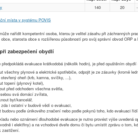
ky
140
20
-
ční místa v systému POVIS
ůže nařídit kompetentní osoba, kterou je velitel zásahu při záchranných prac
obce, starosta obce s rozšířenou působností pro svůj správní obvod ORP a h
při zabezpečení obydlí
e předpokládá evakuace krátkodobá (několik hodin), je před opuštěním obydlí
t všechny plynové a elektrické spotřebiče, odpojit je ze zásuvky (kromě led
 otevřený oheň (krb, kamna, svíčky, ...),
t topení (plynový kotel),
out před odchodem všechna světla,
 sebou svá domácí zvířata,
nout byt/kancelář,
, zda i ostatní v budově vědí o evakuaci,
it budovu podle únikového značení nebo podle pokynů toho, kdo evakuaci řídí
okladu nebo oznámení dlouhodobé evakuace je nutno provést výše uvedená opa
vodně i elektřiny) a na vchodové dveře domu či bytu umístit zprávu o tom, 
k zastižení.