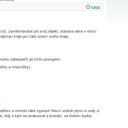
mapa
ích, zaměstnavatel pro svůj objekt, starosta obce v rámci
ejtman kraje pro část území svého kraje.
 nutno zabezpečit jej tímto postupem:
ničky a mrazničky),
.
tření a mimoto také vypnout hlavní uzávěr plynu a vody (v
kdo, kdy a kam se evakuoval a kontakt, na kterém budou