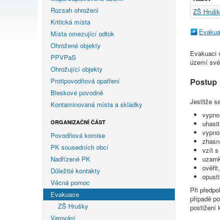
Rozsah ohrožení
ZŠ Hruš
Kritická místa
Evakua
Místa omezující odtok
Ohrožené objekty
Evakuaci m
PPVPaS
území své 
Ohrožující objekty
Protipovodňová opatření
Postup 
Bleskové povodně
Jestliže s
Kontaminovaná místa a skládky
vypnou
ORGANIZAČNÍ ČÁST
uhasit
vypnou
Povodňová komise
zhasn
PK sousedních obcí
vzít s
Nadřízené PK
uzamk
ověřit
Důležité kontakty
opust
Věcná pomoc
Při předp
Evakuace
případě po
ZŠ Hrušky
postižení 
Varování