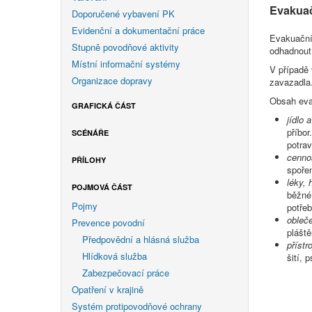
Evakuač
Doporučené vybavení PK
Evidenční a dokumentační práce
Evakuační
Stupně povodňové aktivity
odhadnout
Místní informační systémy
V případě 
Organizace dopravy
zavazadla
Obsah eva
GRAFICKÁ ČÁST
jídlo 
příbor
SCÉNÁŘE
potrav
cenno
PŘÍLOHY
spořen
léky, 
POJMOVÁ ČÁST
běžné 
Pojmy
potřeb
obleč
Prevence povodní
plášt
Předpovědní a hlásná služba
přístr
Hlídková služba
šití, 
Zabezpečovací práce
Opatření v krajině
Systém protipovodňové ochrany