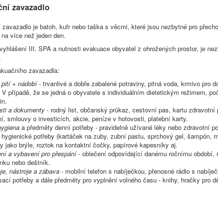
ní zavazadlo
 zavazadlo je batoh, kufr nebo taška s věcmi, které jsou nezbytné pro přec
 na více než jeden den.
vyhlášení III. SPA a nutnosti evakuace obyvatel z ohrožených prostor, je 
.
kuačního zavazadla:
a pití + nádobí
- trvanlivé a dobře zabalené potraviny, pitná voda, krmivo pro 
. V případě, že se jedná o obyvatele s individuálním dietetickým režimem, po
in.
sti a dokumenty
- rodný list, občanský průkaz, cestovní pas, kartu zdravotní 
í, smlouvy o investicích, akcie, peníze v hotovosti, platební karty.
hygiena
a předměty denní potřeby - pravidelně užívané léky nebo zdravotní po
hygienické potřeby (kartáček na zuby, zubní pastu, sprchový gel, šampón, mýd
y jako brýle, roztok na kontaktní čočky, papírové kapesníky aj.
ení a vybavení pro přespání
- oblečení odpovídající danému ročnímu období, ná
ěnku nebo deštník.
oje, nástroje a zábava
- mobilní telefon s nabíječkou, přenosné rádio s nabíječ
psací potřeby a dále předměty pro vyplnění volného času - knihy, hračky pro dě