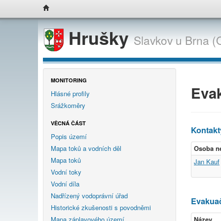
Hrušky
Slavkov u Brna (
MONITORING
Eva
Hlásné profily
Srážkoměry
VĚCNÁ ČÁST
Kontakt
Popis území
Mapa toků a vodních děl
Osoba n
Mapa toků
Jan Kauf
Vodní toky
Vodní díla
Nadřízený vodoprávní úřad
Evakuač
Historické zkušenosti s povodněmi
Mapa záplavového území
Název