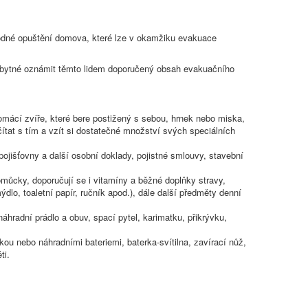
hodné opuštění domova, které lze v okamžiku evakuace
nezbytné oznámit těmto lidem doporučený obsah evakuačního
domácí zvíře, které bere postižený s sebou, hrnek nebo miska,
čítat s tím a vzít si dostatečné množství svých speciálních
pojišťovny a další osobní doklady, pojistné smlouvy, stavební
můcky, doporučují se i vitamíny a běžné doplňky stravy,
lo, toaletní papír, ručník apod.), dále další předměty denní
hradní prádlo a obuv, spací pytel, karimatku, přikrývku,
kou nebo náhradními bateriemi, baterka-svítilna, zavírací nůž,
ti.