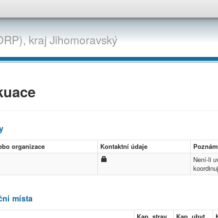
ORP),
kraj
Jihomoravský
kuace
y
ebo organizace
Kontaktní údaje
Poznám
Není-li 
koordinu
ní místa
Kap. strav.
Kap. ubyt.