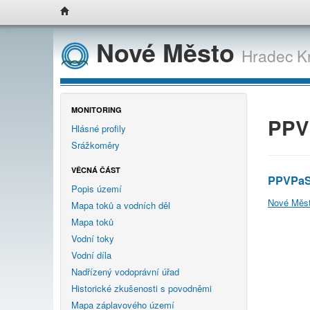
Nové Město
Hradec K
MONITORING
PPV
Hlásné profily
Srážkoměry
VĚCNÁ ČÁST
PPVPaS
Popis území
Nové Měst
Mapa toků a vodních děl
Mapa toků
Vodní toky
Vodní díla
Nadřízený vodoprávní úřad
Historické zkušenosti s povodněmi
Mapa záplavového území