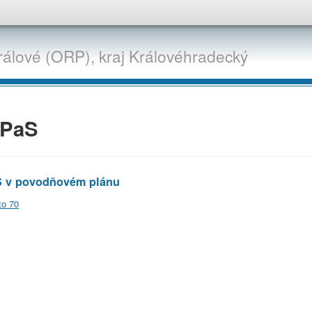
rálové (ORP),
kraj
Královéhradecký
PaS
 v povodňovém plánu
o 70