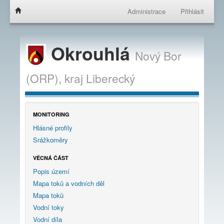
Administrace
Přihlásit
Okrouhlá
Nový Bor
(ORP),
kraj
Liberecký
MONITORING
Hlásné profily
Srážkoměry
VĚCNÁ ČÁST
Popis území
Mapa toků a vodních děl
Mapa toků
Vodní toky
Vodní díla