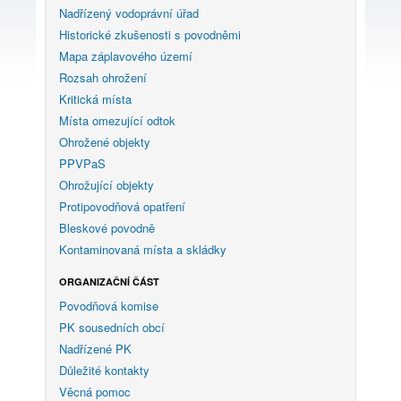
Nadřízený vodoprávní úřad
Historické zkušenosti s povodněmi
Mapa záplavového území
Rozsah ohrožení
Kritická místa
Místa omezující odtok
Ohrožené objekty
PPVPaS
Ohrožující objekty
Protipovodňová opatření
Bleskové povodně
Kontaminovaná místa a skládky
ORGANIZAČNÍ ČÁST
Povodňová komise
PK sousedních obcí
Nadřízené PK
Důležité kontakty
Věcná pomoc