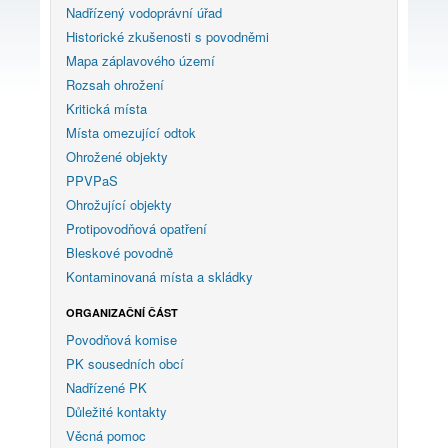
Nadřízený vodoprávní úřad
Historické zkušenosti s povodněmi
Mapa záplavového území
Rozsah ohrožení
Kritická místa
Místa omezující odtok
Ohrožené objekty
PPVPaS
Ohrožující objekty
Protipovodňová opatření
Bleskové povodně
Kontaminovaná místa a skládky
ORGANIZAČNÍ ČÁST
Povodňová komise
PK sousedních obcí
Nadřízené PK
Důležité kontakty
Věcná pomoc