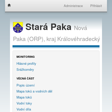
Administrace
Přihlásit
Stará Paka
Nová
Paka (ORP),
kraj
Královéhradecký
MONITORING
Hlásné profily
Srážkoměry
VĚCNÁ ČÁST
Popis území
Mapa toků a vodních děl
Mapa toků
Vodní toky
Vodní díla