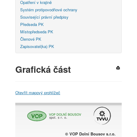
Opatření v krajině
Systém protipovodňové ochrany
Související právní předpisy
Předseda PK
Místopředseda PK
Členové PK
Zapisovatel(ka) PK
Grafická část
Otevřít mapový prohlížeč
© VOP Dolní Bousov s.r.o.