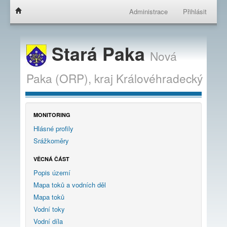
Administrace
Přihlásit
Stará Paka
Nová
Paka (ORP),
kraj
Královéhradecký
MONITORING
Hlásné profily
Srážkoměry
VĚCNÁ ČÁST
Popis území
Mapa toků a vodních děl
Mapa toků
Vodní toky
Vodní díla