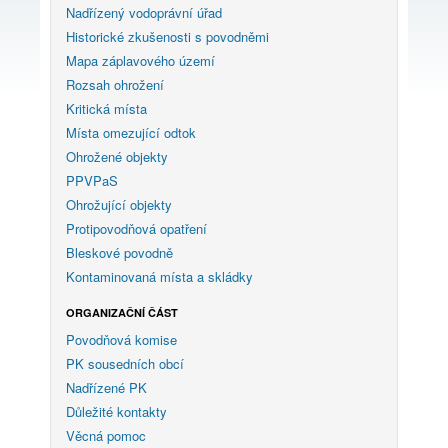
Nadřízený vodoprávní úřad
Historické zkušenosti s povodněmi
Mapa záplavového území
Rozsah ohrožení
Kritická místa
Místa omezující odtok
Ohrožené objekty
PPVPaS
Ohrožující objekty
Protipovodňová opatření
Bleskové povodně
Kontaminovaná místa a skládky
ORGANIZAČNÍ ČÁST
Povodňová komise
PK sousedních obcí
Nadřízené PK
Důležité kontakty
Věcná pomoc