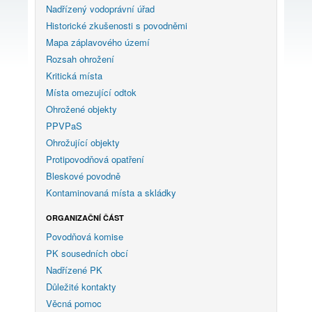
Nadřízený vodoprávní úřad
Historické zkušenosti s povodněmi
Mapa záplavového území
Rozsah ohrožení
Kritická místa
Místa omezující odtok
Ohrožené objekty
PPVPaS
Ohrožující objekty
Protipovodňová opatření
Bleskové povodně
Kontaminovaná místa a skládky
ORGANIZAČNÍ ČÁST
Povodňová komise
PK sousedních obcí
Nadřízené PK
Důležité kontakty
Věcná pomoc