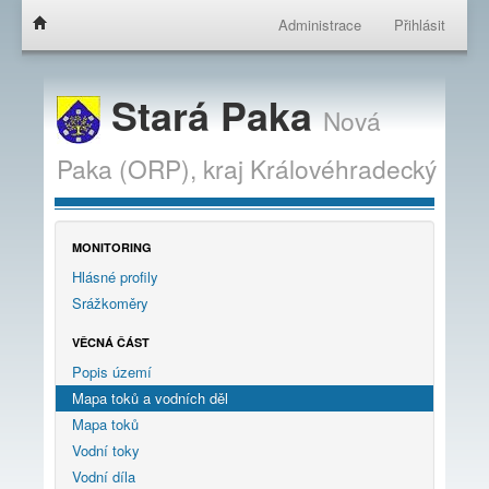
Administrace
Přihlásit
Stará Paka
Nová
Paka (ORP),
kraj
Královéhradecký
MONITORING
Hlásné profily
Srážkoměry
VĚCNÁ ČÁST
Popis území
Mapa toků a vodních děl
Mapa toků
Vodní toky
Vodní díla