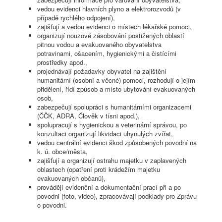
vedou evidenci hlavních plyno a elektrorozvodů (v
případě rychlého odpojení),
zajišťují a vedou evidenci o místech lékařské pomoci,
organizují nouzové zásobování postižených oblastí
pitnou vodou a evakuovaného obyvatelstva
potravinami, ošacením, hygienickými a čistícími
prostředky apod.,
projednávají požadavky obyvatel na zajištění
humanitární (osobní a věcné) pomoci, rozhodují o jejím
přidělení, řídí způsob a místo ubytování evakuovaných
osob,
zabezpečují spolupráci s humanitárními organizacemi
(ČČK, ADRA, Člověk v tísni apod.),
spolupracují s hygienickou a veterinární správou, po
konzultaci organizují likvidaci uhynulých zvířat,
vedou centrální evidenci škod způsobených povodní na
k. ú. obce/města,
zajišťují a organizují ostrahu majetku v zaplavených
oblastech (opatření proti krádežím majetku
evakuovaných občanů),
provádějí evidenční a dokumentační prací při a po
povodni (foto, video), zpracovávají podklady pro Zprávu
o povodni.