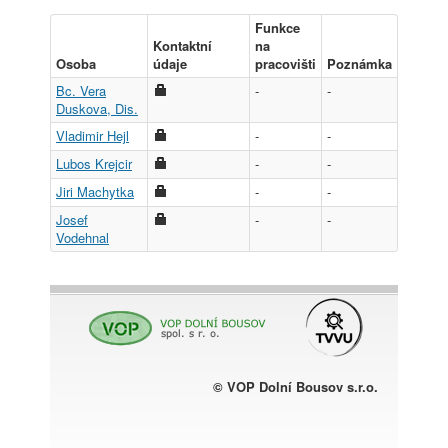
Funkce
Kontaktní
na
Osoba
údaje
pracovišti
Poznámka
Bc. Vera
-
-
Duskova, Dis.
Vladimir Hejl
-
-
Lubos Krejcir
-
-
Jiri Machytka
-
-
Josef
-
-
Vodehnal
© VOP Dolní Bousov s.r.o.