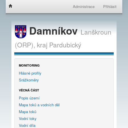
Administrace
Přihlásit
Damníkov
Lanškroun
(ORP),
kraj
Pardubický
MONITORING
Hlásné profily
Srážkoměry
VĚCNÁ ČÁST
Popis území
Mapa toků a vodních děl
Mapa toků
Vodní toky
Vodní díla