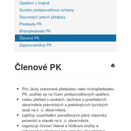
Opatření v krajině
Systém protipovodňové ochrany
Související právní předpisy
Předseda PK
Místopředseda PK
Členové PK
Zapisovatel(ka) PK
Členové PK
Plní úkoly stanovené předsedou nebo místopředsedou
PK, podílejí se na řízení protipovodňových opatření,
vedou přehled o osobách, technice a prostředcích
obce/města právnických a podnikajících fyzických
osob na k. ú. obce/města,
zajišťují soustředění povodňových plánů vlastníků
pozemků a staveb na k. ú. obce/města,
organizují činnost hlásné a hlídkové služby a
zabezpečují informace pro varování obyvatelstva,