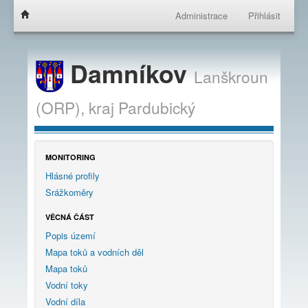
Administrace
Přihlásit
Damníkov
Lanškroun
(ORP),
kraj
Pardubický
MONITORING
Hlásné profily
Srážkoměry
VĚCNÁ ČÁST
Popis území
Mapa toků a vodních děl
Mapa toků
Vodní toky
Vodní díla