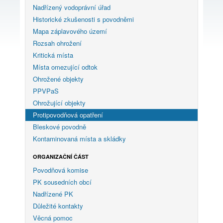
Nadřízený vodoprávní úřad
Historické zkušenosti s povodněmi
Mapa záplavového území
Rozsah ohrožení
Kritická místa
Místa omezující odtok
Ohrožené objekty
PPVPaS
Ohrožující objekty
Protipovodňová opatření
Bleskové povodně
Kontaminovaná místa a skládky
ORGANIZAČNÍ ČÁST
Povodňová komise
PK sousedních obcí
Nadřízené PK
Důležité kontakty
Věcná pomoc