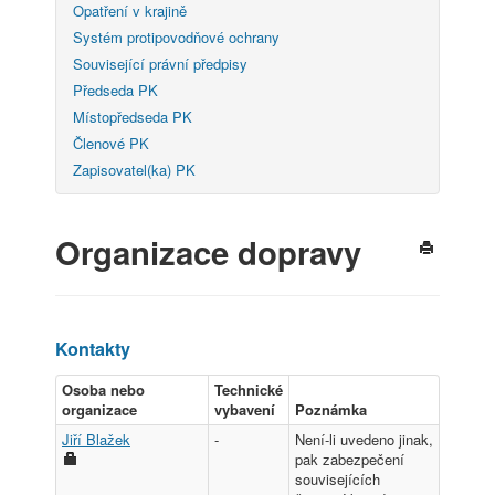
Opatření v krajině
Systém protipovodňové ochrany
Související právní předpisy
Předseda PK
Místopředseda PK
Členové PK
Zapisovatel(ka) PK
Organizace dopravy
Kontakty
Osoba nebo
Technické
organizace
vybavení
Poznámka
Jiří Blažek
-
Není-li uvedeno jinak,
pak zabezpečení
souvisejících