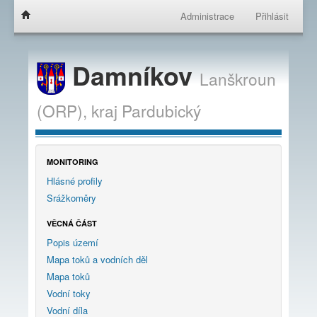
Administrace
Přihlásit
Damníkov
Lanškroun
(ORP),
kraj
Pardubický
MONITORING
Hlásné profily
Srážkoměry
VĚCNÁ ČÁST
Popis území
Mapa toků a vodních děl
Mapa toků
Vodní toky
Vodní díla