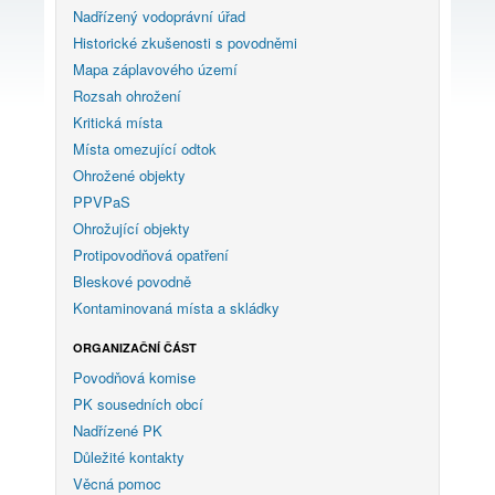
Nadřízený vodoprávní úřad
Historické zkušenosti s povodněmi
Mapa záplavového území
Rozsah ohrožení
Kritická místa
Místa omezující odtok
Ohrožené objekty
PPVPaS
Ohrožující objekty
Protipovodňová opatření
Bleskové povodně
Kontaminovaná místa a skládky
ORGANIZAČNÍ ČÁST
Povodňová komise
PK sousedních obcí
Nadřízené PK
Důležité kontakty
Věcná pomoc