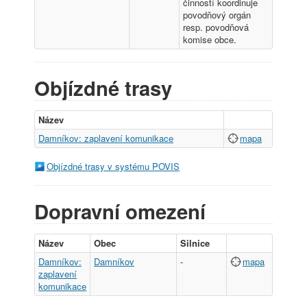
činností koordinuje
povodňový orgán
resp. povodňová
komise obce.
Objízdné trasy
Název
Damníkov: zaplavení komunikace
mapa
Objízdné trasy v systému POVIS
Dopravní omezení
Název
Obec
Silnice
Damníkov:
Damníkov
-
mapa
zaplavení
komunikace