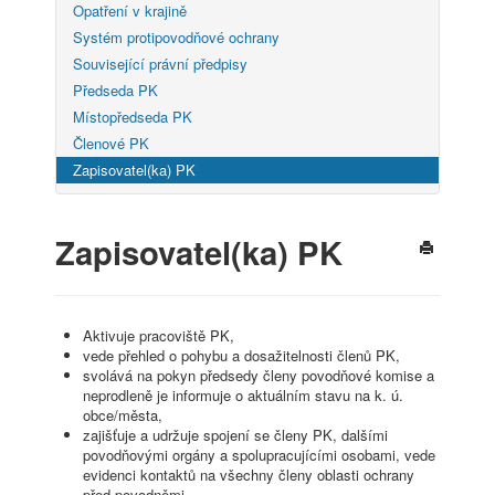
Opatření v krajině
Systém protipovodňové ochrany
Související právní předpisy
Předseda PK
Místopředseda PK
Členové PK
Zapisovatel(ka) PK
Zapisovatel(ka) PK
Aktivuje pracoviště PK,
vede přehled o pohybu a dosažitelnosti členů PK,
svolává na pokyn předsedy členy povodňové komise a
neprodleně je informuje o aktuálním stavu na k. ú.
obce/města,
zajišťuje a udržuje spojení se členy PK, dalšími
povodňovými orgány a spolupracujícími osobami, vede
evidenci kontaktů na všechny členy oblasti ochrany
před povodněmi,