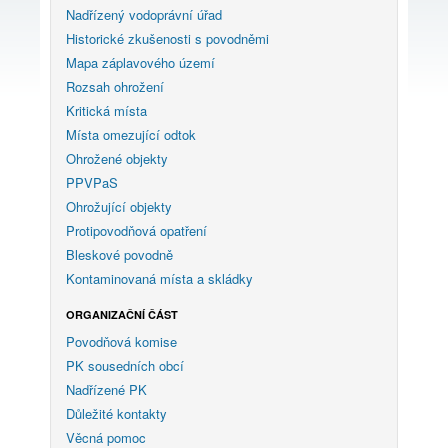
Nadřízený vodoprávní úřad
Historické zkušenosti s povodněmi
Mapa záplavového území
Rozsah ohrožení
Kritická místa
Místa omezující odtok
Ohrožené objekty
PPVPaS
Ohrožující objekty
Protipovodňová opatření
Bleskové povodně
Kontaminovaná místa a skládky
ORGANIZAČNÍ ČÁST
Povodňová komise
PK sousedních obcí
Nadřízené PK
Důležité kontakty
Věcná pomoc