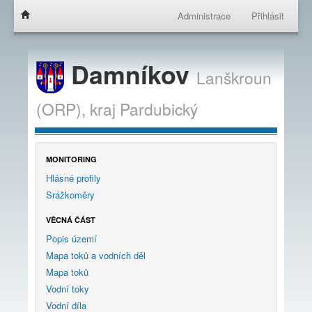
Administrace
Přihlásit
Damníkov
Lanškroun
(ORP),
kraj
Pardubický
MONITORING
Hlásné profily
Srážkoměry
VĚCNÁ ČÁST
Popis území
Mapa toků a vodních děl
Mapa toků
Vodní toky
Vodní díla