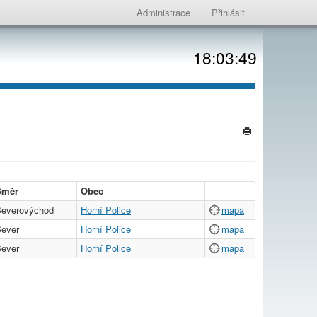
Administrace
Přihlásit
18:03:49
Směr
Obec
everovýchod
Horní Police
mapa
ever
Horní Police
mapa
ever
Horní Police
mapa