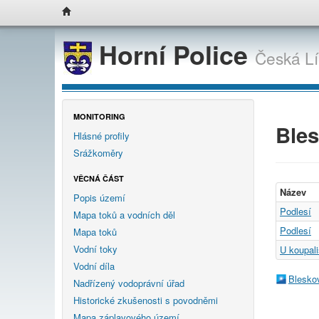
Horní Police
Česká L
MONITORING
Ble
Hlásné profily
Srážkoměry
VĚCNÁ ČÁST
Název
Popis území
Podlesí
Mapa toků a vodních děl
Podlesí
Mapa toků
Vodní toky
U koupali
Vodní díla
Blesko
Nadřízený vodoprávní úřad
Historické zkušenosti s povodněmi
Mapa záplavového území