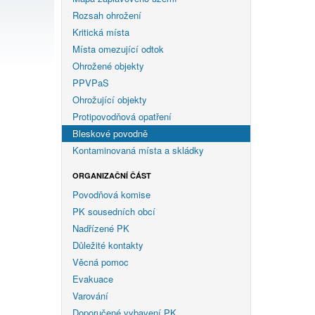
Rozsah ohrožení
Kritická místa
Místa omezující odtok
Ohrožené objekty
PPVPaS
Ohrožující objekty
Protipovodňová opatření
Bleskové povodně
Kontaminovaná místa a skládky
ORGANIZAČNÍ ČÁST
Povodňová komise
PK sousedních obcí
Nadřízené PK
Důležité kontakty
Věcná pomoc
Evakuace
Varování
Doporučené vybavení PK