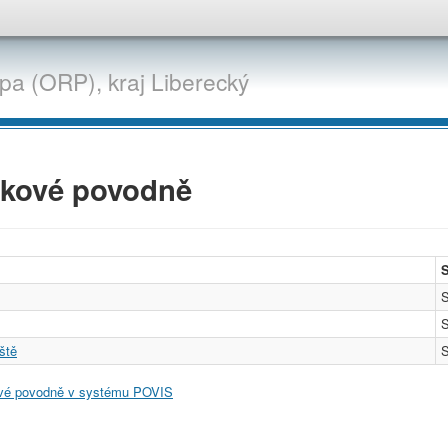
ípa (ORP),
kraj
Liberecký
skové povodně
S
S
ště
S
vé povodně v systému POVIS