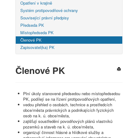
Opatření v krajině
Systém protipovodňové ochrany
Související právní předpisy
Předseda PK
Místopředseda PK
Členové PK
Zapisovatel(ka) PK
Členové PK
Plní úkoly stanovené předsedou nebo místopředsedou
PK, podílejí se na řízení protipovodňových opatření,
vedou přehled o osobách, technice a prostředcích
obce/města právnických a podnikajících fyzických
osob na k. ú. obce/města,
zajišťují soustředění povodňových plánů vlastníků
pozemků a staveb na k. ú. obce/města,
organizují činnost hlásné a hlídkové služby a
zabezpečují informace pro varování obyvatelstva,