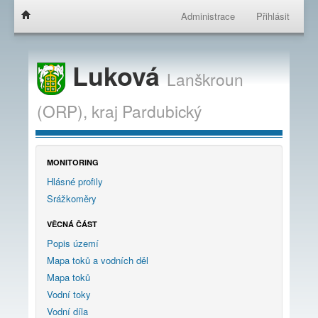
Administrace
Přihlásit
Luková
Lanškroun
(ORP),
kraj
Pardubický
MONITORING
Hlásné profily
Srážkoměry
VĚCNÁ ČÁST
Popis území
Mapa toků a vodních děl
Mapa toků
Vodní toky
Vodní díla