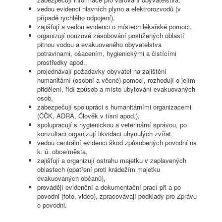
vedou evidenci hlavních plyno a elektrorozvodů (v
případě rychlého odpojení),
zajišťují a vedou evidenci o místech lékařské pomoci,
organizují nouzové zásobování postižených oblastí
pitnou vodou a evakuovaného obyvatelstva
potravinami, ošacením, hygienickými a čistícími
prostředky apod.,
projednávají požadavky obyvatel na zajištění
humanitární (osobní a věcné) pomoci, rozhodují o jejím
přidělení, řídí způsob a místo ubytování evakuovaných
osob,
zabezpečují spolupráci s humanitárními organizacemi
(ČČK, ADRA, Člověk v tísni apod.),
spolupracují s hygienickou a veterinární správou, po
konzultaci organizují likvidaci uhynulých zvířat,
vedou centrální evidenci škod způsobených povodní na
k. ú. obce/města,
zajišťují a organizují ostrahu majetku v zaplavených
oblastech (opatření proti krádežím majetku
evakuovaných občanů),
provádějí evidenční a dokumentační prací při a po
povodni (foto, video), zpracovávají podklady pro Zprávu
o povodni.