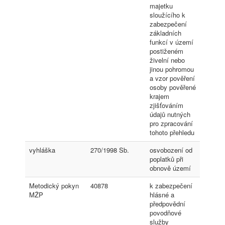
majetku
sloužícího k
zabezpečení
základních
funkcí v území
postiženém
živelní nebo
jinou pohromou
a vzor pověření
osoby pověřené
krajem
zjišťováním
údajů nutných
pro zpracování
tohoto přehledu
vyhláška
270/1998 Sb.
osvobození od
poplatků při
obnově území
Metodický pokyn
40878
k zabezpečení
MŽP
hlásné a
předpovědní
povodňové
služby