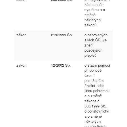
záchranném
systému a o
změně
některých
zákonů
zákon
219/1999 Sb.
o ozbrojených
silách ČR, ve
znění
pozdějších
přepisů
zákon
12/2002 Sb.
o státní pomoci
při obnově
území
postiženého
živelní nebo
jinou pohromou
a o změně
zákona č.
363/1999 Sb.,
o pojišťovnictví
a o změně
některých
souvisejících