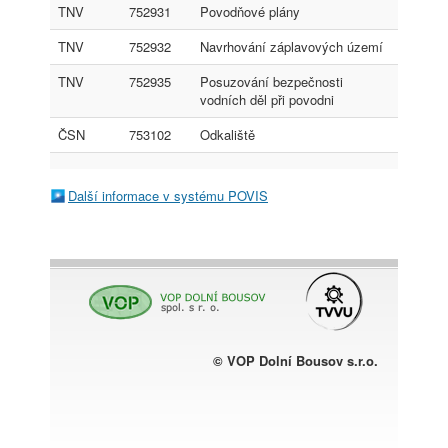
TNV
752931
Povodňové plány
TNV
752932
Navrhování záplavových území
TNV
752935
Posuzování bezpečnosti
vodních děl při povodni
ČSN
753102
Odkaliště
Další informace v systému POVIS
© VOP Dolní Bousov s.r.o.