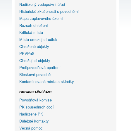
Nadřízený vodoprávní úřad
Historické zkušenosti s povodněmi
Mapa záplavového území
Rozsah ohrožení
Kritická místa
Místa omezující odtok
Ohrožené objekty
PPVPaS
Ohrožující objekty
Protipovodňová opatření
Bleskové povodně
Kontaminovaná místa a skládky
ORGANIZAČNÍ ČÁST
Povodňová komise
PK sousedních obcí
Nadřízené PK
Důležité kontakty
Věcná pomoc