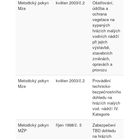
Metodický pokyn
květen 2003/č.2
Ošetřování,
Mze
údržba a
ochrana
vegetace na
sypaných
hrázích malých
vodních nádrží
při jejich
výstavbě,
stavebních
změnách,
opravách a
provozu
Metodický pokyn
květen 2003/č.2
Provádění
Mze
technicko-
bezpečnostního
dohledu na
hrázích malých
vod. nádrží IV.
Kategorie
Metodický pokyn
říjen 1998/č. 5
Zabezpečení
MŽP
TBD dohledu
na hrázích