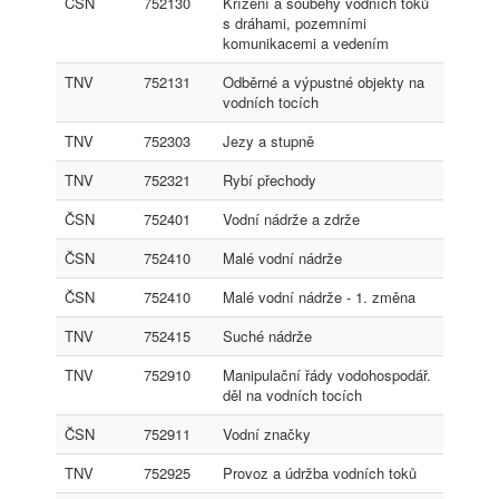
ČSN
752130
Křížení a souběhy vodních toků
s dráhami, pozemními
komunikacemi a vedením
TNV
752131
Odběrné a výpustné objekty na
vodních tocích
TNV
752303
Jezy a stupně
TNV
752321
Rybí přechody
ČSN
752401
Vodní nádrže a zdrže
ČSN
752410
Malé vodní nádrže
ČSN
752410
Malé vodní nádrže - 1. změna
TNV
752415
Suché nádrže
TNV
752910
Manipulační řády vodohospodář.
děl na vodních tocích
ČSN
752911
Vodní značky
TNV
752925
Provoz a údržba vodních toků