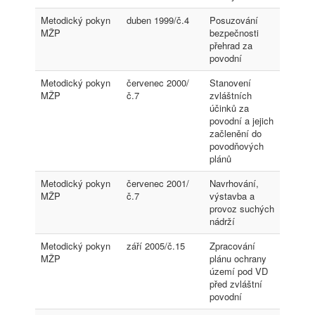
Metodický pokyn
duben 1999/č.4
Posuzování
MŽP
bezpečnosti
přehrad za
povodní
Metodický pokyn
červenec 2000/
Stanovení
MŽP
č.7
zvláštních
účinků za
povodní a jejich
začlenění do
povodňových
plánů
Metodický pokyn
červenec 2001/
Navrhování,
MŽP
č.7
výstavba a
provoz suchých
nádrží
Metodický pokyn
září 2005/č.15
Zpracování
MŽP
plánu ochrany
území pod VD
před zvláštní
povodní