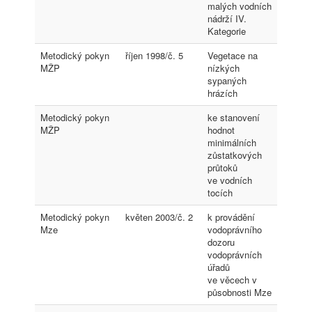
malých vodních
nádrží IV.
Kategorie
Metodický pokyn
říjen 1998/č. 5
Vegetace na
MŽP
nízkých
sypaných
hrázích
Metodický pokyn
ke stanovení
MŽP
hodnot
minimálních
zůstatkových
průtoků
ve vodních
tocích
Metodický pokyn
květen 2003/č. 2
k provádění
Mze
vodoprávního
dozoru
vodoprávních
úřadů
ve věcech v
působnosti Mze