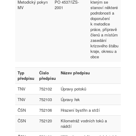
Metodický pokyn
PO 4537/IZS-
kterým se
MV
2001
stanoví některé
podrobnosti a
doporučení
k metodice
práce, přípravě
členů a místům
zasedání
krizového štábu
kraje, okresu a
obce
Typ
Číslo
Název předpisu
předpisu
předpisu
TNV
752102
Úpravy potoků
TNV
752103
Úpravy řek
ČSN
752106
Hrazení bystřin a strží
ČSN
752120
Kilometráž vodních toků a
nádrží