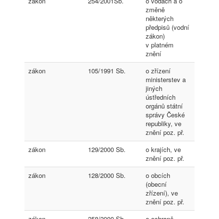
zákon
254/2001Sb.
o vodách a o
změně
některých
předpisů (vodní
zákon)
v platném
znění
zákon
105/1991 Sb.
o zřízení
ministerstev a
jiných
ústředních
orgánů státní
správy České
republiky, ve
znění poz. př.
zákon
129/2000 Sb.
o krajích, ve
znění poz. př.
zákon
128/2000 Sb.
o obcích
(obecní
zřízení), ve
znění poz. př.
zákon
258/2000 Sb.
o ochraně