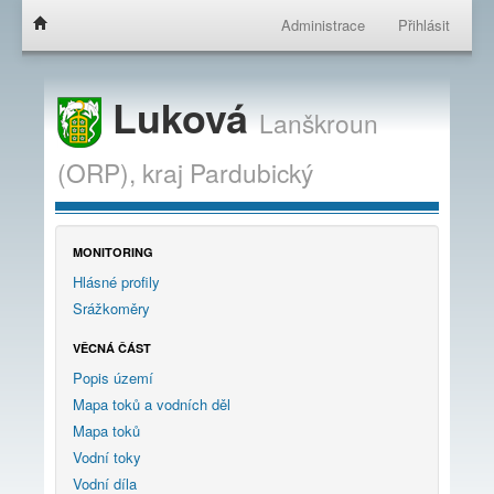
Administrace
Přihlásit
Luková
Lanškroun
(ORP),
kraj
Pardubický
MONITORING
Hlásné profily
Srážkoměry
VĚCNÁ ČÁST
Popis území
Mapa toků a vodních děl
Mapa toků
Vodní toky
Vodní díla