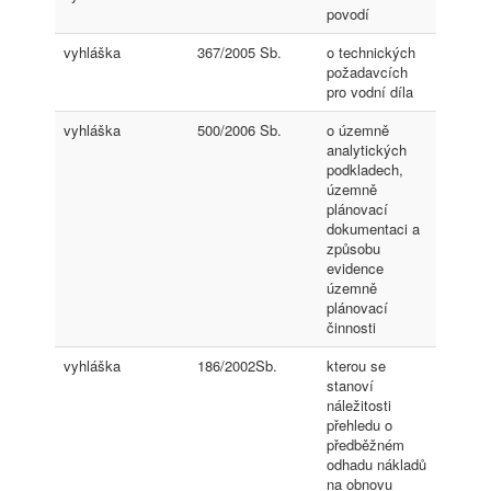
povodí
vyhláška
367/2005 Sb.
o technických
požadavcích
pro vodní díla
vyhláška
500/2006 Sb.
o územně
analytických
podkladech,
územně
plánovací
dokumentaci a
způsobu
evidence
územně
plánovací
činnosti
vyhláška
186/2002Sb.
kterou se
stanoví
náležitosti
přehledu o
předběžném
odhadu nákladů
na obnovu