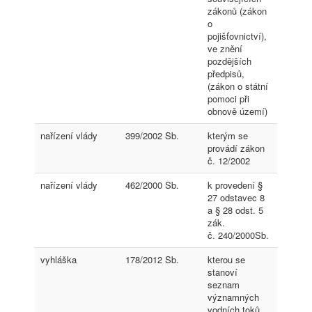
zákonů (zákon
o
pojišťovnictví),
ve znění
pozdějších
předpisů,
(zákon o státní
pomoci při
obnově území)
nařízení vlády
399/2002 Sb.
kterým se
provádí zákon
č. 12/2002
nařízení vlády
462/2000 Sb.
k provedení §
27 odstavec 8
a § 28 odst. 5
zák.
č. 240/2000Sb.
vyhláška
178/2012 Sb.
kterou se
stanoví
seznam
významných
vodních toků