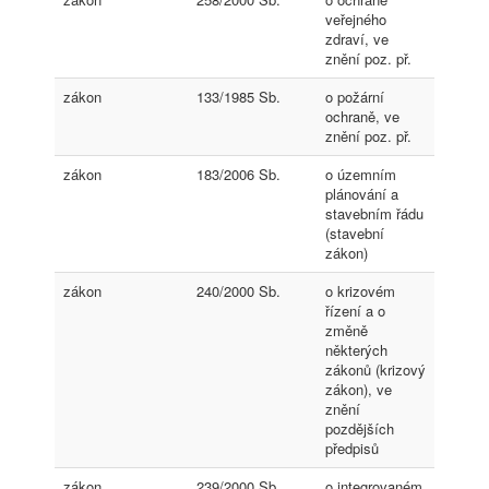
veřejného
zdraví, ve
znění poz. př.
zákon
133/1985 Sb.
o požární
ochraně, ve
znění poz. př.
zákon
183/2006 Sb.
o územním
plánování a
stavebním řádu
(stavební
zákon)
zákon
240/2000 Sb.
o krizovém
řízení a o
změně
některých
zákonů (krizový
zákon), ve
znění
pozdějších
předpisů
zákon
239/2000 Sb.
o integrovaném