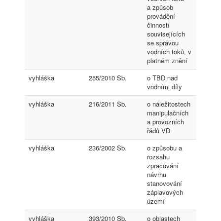
a způsob
provádění
činností
souvisejících
se správou
vodních toků, v
platném znění
vyhláška
255/2010 Sb.
o TBD nad
vodními díly
vyhláška
216/2011 Sb.
o náležitostech
manipulačních
a provozních
řádů VD
vyhláška
236/2002 Sb.
o způsobu a
rozsahu
zpracování
návrhu
stanovování
záplavových
území
vyhláška
393/2010 Sb.
o oblastech