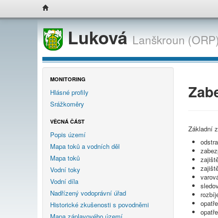
Luková
Lanškroun (ORP)
MONITORING
Zab
Hlásné profily
Srážkoměry
VĚCNÁ ČÁST
Základní 
Popis území
odstra
Mapa toků a vodních děl
zabez
Mapa toků
zajišt
zajišt
Vodní toky
varov
Vodní díla
sledo
Nadřízený vodoprávní úřad
rozbí
opatře
Historické zkušenosti s povodněmi
opatře
Mapa záplavového území