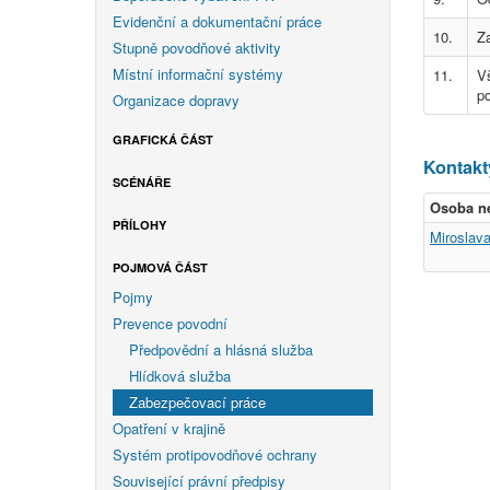
Evidenční a dokumentační práce
10.
Za
Stupně povodňové aktivity
Místní informační systémy
11.
V
p
Organizace dopravy
GRAFICKÁ ČÁST
Kontakt
SCÉNÁŘE
Osoba n
PŘÍLOHY
Miroslava
POJMOVÁ ČÁST
Pojmy
Prevence povodní
Předpovědní a hlásná služba
Hlídková služba
Zabezpečovací práce
Opatření v krajině
Systém protipovodňové ochrany
Související právní předpisy