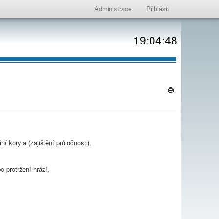
Administrace
Přihlásit
19:04:48
í koryta (zajištění průtočnosti),
bo protržení hrází,