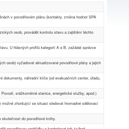
změnách v povodňovém plánu (kontakty, změna hodnot SPA
ických osob, provádět kontrolu stavu a zajištění těchto
stavu. U hlásných profilů kategorií A a B, zažádat správce
ých osob) vyžadovat aktualizované povodňové plány a jejich
 dokumenty, náhradní klíče (od evakuačních center, úřadu,
, Povodí, srážkoměrné stanice, energetické služby, apod.)
možné zhoršující se situaci sledovat hromadné sdělovací
to skutečnost do povodňové knihy.
ádět povodňovou prohlídku a kontrolovat tok 1x/hod.