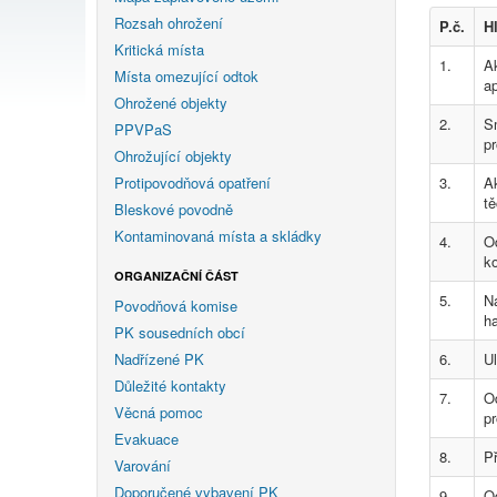
Rozsah ohrožení
P.č.
H
Kritická místa
1.
A
Místa omezující odtok
ap
Ohrožené objekty
2.
Sm
PPVPaS
pr
Ohrožující objekty
Protipovodňová opatření
3.
Ak
tě
Bleskové povodně
Kontaminovaná místa a skládky
4.
O
k
ORGANIZAČNÍ ČÁST
5.
N
Povodňová komise
ha
PK sousedních obcí
Nadřízené PK
6.
Ul
Důležité kontakty
7.
O
Věcná pomoc
p
Evakuace
8.
Př
Varování
Doporučené vybavení PK
9.
Od