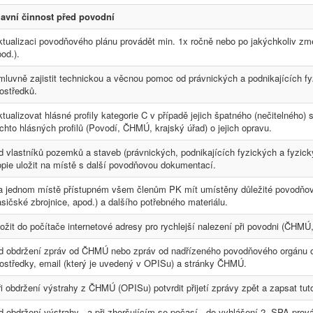
lavní činnost před povodní
ktualizaci povodňového plánu provádět min. 1x ročně nebo po jakýchkoliv 
od.).
luvně zajistit technickou a věcnou pomoc od právnických a podnikajících fyz
ostředků.
tualizovat hlásné profily kategorie C v případě jejich špatného (nečitelného) 
chto hlásných profilů (Povodí, ČHMÚ, krajský úřad) o jejich opravu.
d vlastníků pozemků a staveb (právnických, podnikajících fyzických a fyzick
opie uložit na místě s další povodňovou dokumentací.
a jednom místě přístupném všem členům PK mít umístěny důležité povodňové
sičské zbrojnice, apod.) a dalšího potřebného materiálu.
ožit do počítače internetové adresy pro rychlejší nalezení při povodni (ČHMÚ
d obdržení zpráv od ČHMÚ nebo zpráv od nadřízeného povodňového orgánu o 
rostředky, email (který je uvedený v OPISu) a stránky ČHMÚ.
i obdržení výstrahy z ČHMÚ (OPISu) potvrdit přijetí zprávy zpět a zapsat tu
 obdržení výstrahy - a při zhoršujícím se počasí - do vyhlášení 2. SPA prov