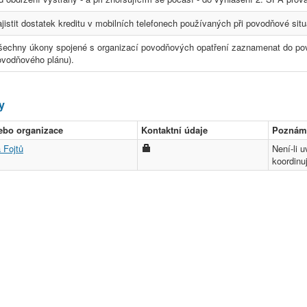
jistit dostatek kreditu v mobilních telefonech používaných při povodňové situ
šechny úkony spojené s organizací povodňových opatření zaznamenat do povo
ovodňového plánu).
y
ebo organizace
Kontaktní údaje
Poznám
 Fojtů
Není-li 
koordinu