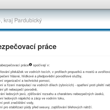
,
kraj
Pardubický
ezpečovací práce
zabezpečovací práce
spočívají v:
ňování překážek ve vodních tocích, v profilech propustků a mostů a uvolňován
pečení hlásné, hlídkové a předpovědní povodňové služby,
ění organizační a technické pomoci,
ění a řízení manipulací na vodních dílech (rybnících) - opatření proti přelití ne
ání při nebezpečí povodně,
vání ledových jevů, zjišťování rozsahu a charakteru nebezpečných úseků,
jení ledových nápěchů a zácp ve vodním toku,
ní proti znečištění vody,
ní pro stabilizaci půdy před sesuvy, zajišťování břehových nátrží.