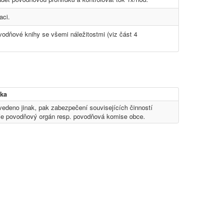
aci.
dňové knihy se všemi náležitostmi (viz část 4
ka
uvedeno jinak, pak zabezpečení souvisejících činností
je povodňový orgán resp. povodňová komise obce.