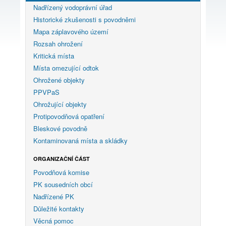
Nadřízený vodoprávní úřad
Historické zkušenosti s povodněmi
Mapa záplavového území
Rozsah ohrožení
Kritická místa
Místa omezující odtok
Ohrožené objekty
PPVPaS
Ohrožující objekty
Protipovodňová opatření
Bleskové povodně
Kontaminovaná místa a skládky
ORGANIZAČNÍ ČÁST
Povodňová komise
PK sousedních obcí
Nadřízené PK
Důležité kontakty
Věcná pomoc