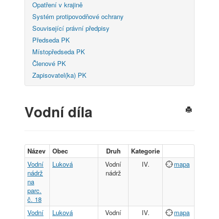
Opatření v krajině
Systém protipovodňové ochrany
Související právní předpisy
Předseda PK
Místopředseda PK
Členové PK
Zapisovatel(ka) PK
Vodní díla
Název
Obec
Druh
Kategorie
Vodní
Luková
Vodní
IV.
mapa
nádrž
nádrž
na
parc.
č. 18
Vodní
Luková
Vodní
IV.
mapa