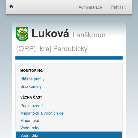
Administrace
Přihlásit
Luková
Lanškroun
(ORP),
kraj
Pardubický
MONITORING
Hlásné profily
Srážkoměry
VĚCNÁ ČÁST
Popis území
Mapa toků a vodních děl
Mapa toků
Vodní toky
Vodní díla