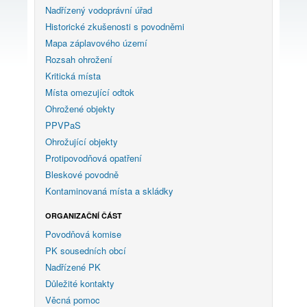
Nadřízený vodoprávní úřad
Historické zkušenosti s povodněmi
Mapa záplavového území
Rozsah ohrožení
Kritická místa
Místa omezující odtok
Ohrožené objekty
PPVPaS
Ohrožující objekty
Protipovodňová opatření
Bleskové povodně
Kontaminovaná místa a skládky
ORGANIZAČNÍ ČÁST
Povodňová komise
PK sousedních obcí
Nadřízené PK
Důležité kontakty
Věcná pomoc