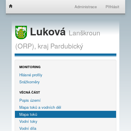
Administrace
Přihlásit
Luková
Lanškroun
(ORP),
kraj
Pardubický
MONITORING
Hlásné profily
Srážkoměry
VĚCNÁ ČÁST
Popis území
Mapa toků a vodních děl
Mapa toků
Vodní toky
Vodní díla