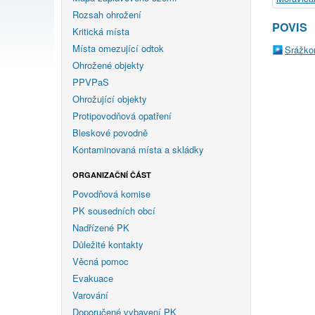
Rozsah ohrožení
POVIS
Kritická místa
Místa omezující odtok
Srážko
Ohrožené objekty
PPVPaS
Ohrožující objekty
Protipovodňová opatření
Bleskové povodně
Kontaminovaná místa a skládky
ORGANIZAČNÍ ČÁST
Povodňová komise
PK sousedních obcí
Nadřízené PK
Důležité kontakty
Věcná pomoc
Evakuace
Varování
Doporučené vybavení PK