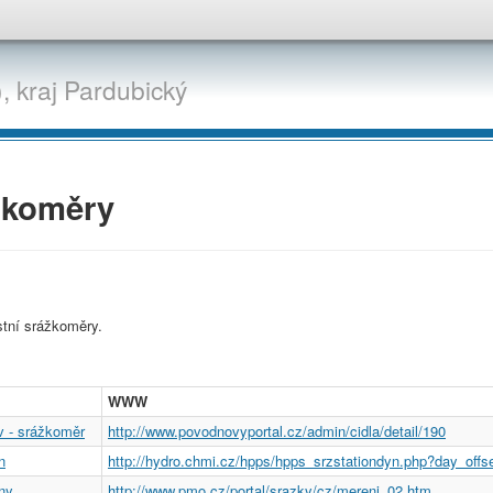
,
kraj
Pardubický
žkoměry
stní srážkoměry.
WWW
 - srážkoměr
http://www.povodnovyportal.cz/admin/cidla/detail/190
n
http://hydro.chmi.cz/hpps/hpps_srzstationdyn.php?day_of
ny
http://www.pmo.cz/portal/srazky/cz/mereni_02.htm