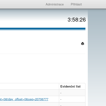
Administrace
Přihlásit
3:58:26
Evidenční list
-
fset=0&tday_offset=0&seq=20706777
-
-