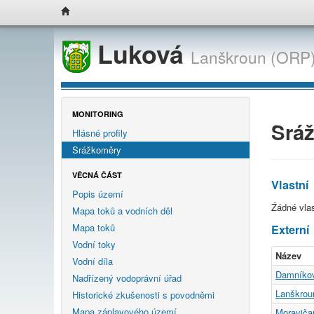
Luková
Lanškroun (ORP)
MONITORING
Srá
Hlásné profily
Srážkoměry
VĚCNÁ ČÁST
Vlastní
Popis území
Źádné vla
Mapa toků a vodních děl
Mapa toků
Externí
Vodní toky
Název
Vodní díla
Damníkov
Nadřízený vodoprávní úřad
Lanškrou
Historické zkušenosti s povodněmi
Mapa záplavového území
Moraviča