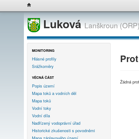
Luková
Lanškroun (ORP)
MONITORING
Prot
Hlásné profily
Srážkoměry
VĚCNÁ ČÁST
Žádná pro
Popis území
Mapa toků a vodních děl
Mapa toků
Vodní toky
Vodní díla
Nadřízený vodoprávní úřad
Historické zkušenosti s povodněmi
Mapa záplavového území