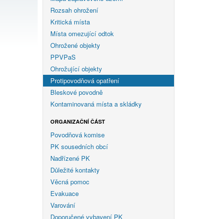
Rozsah ohrožení
Kritická místa
Místa omezující odtok
Ohrožené objekty
PPVPaS
Ohrožující objekty
Protipovodňová opatření
Bleskové povodně
Kontaminovaná místa a skládky
ORGANIZAČNÍ ČÁST
Povodňová komise
PK sousedních obcí
Nadřízené PK
Důležité kontakty
Věcná pomoc
Evakuace
Varování
Doporučené vybavení PK