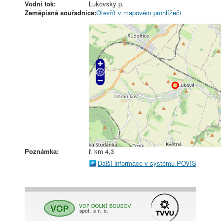
Vodní tok:
Lukovský p.
Zeměpisná souřadnice:
Otevřít v mapovém prohlížeči
Poznámka:
ř. km 4,3
Další informace v systému POVIS