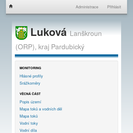
Administrace
Přihlásit
Luková
Lanškroun
(ORP),
kraj
Pardubický
MONITORING
Hlásné profily
Srážkoměry
VĚCNÁ ČÁST
Popis území
Mapa toků a vodních děl
Mapa toků
Vodní toky
Vodní díla