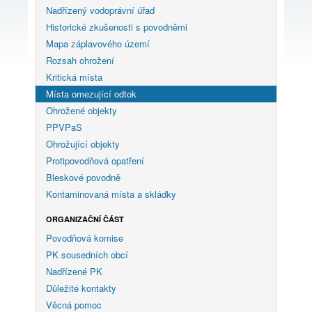
Nadřízený vodoprávní úřad
Historické zkušenosti s povodněmi
Mapa záplavového území
Rozsah ohrožení
Kritická místa
Místa omezující odtok
Ohrožené objekty
PPVPaS
Ohrožující objekty
Protipovodňová opatření
Bleskové povodně
Kontaminovaná místa a skládky
ORGANIZAČNÍ ČÁST
Povodňová komise
PK sousedních obcí
Nadřízené PK
Důležité kontakty
Věcná pomoc