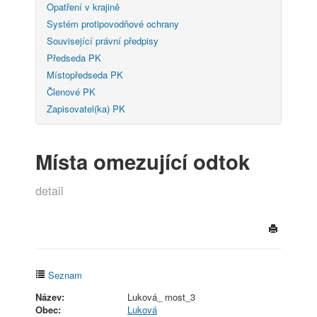
Opatření v krajině
Systém protipovodňové ochrany
Související právní předpisy
Předseda PK
Místopředseda PK
Členové PK
Zapisovatel(ka) PK
Místa omezující odtok
detail
Seznam
Název:
Luková_ most_3
Obec:
Luková